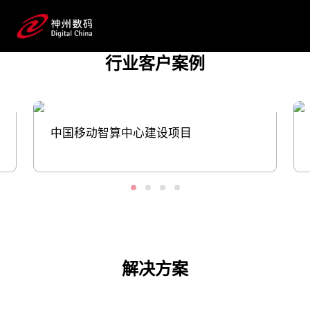
战。推动云网融合和算网一体的进程中，
威尼斯wnsr666数码在算力基础设施、智算中心建设
与运维、系统应用开发平台的搭建等多方
行业客户案例
面，与运营商客户协同创新，助力转型更
快、更稳推进。
预约专家咨询
中国移动智算中心建设项目
解决方案