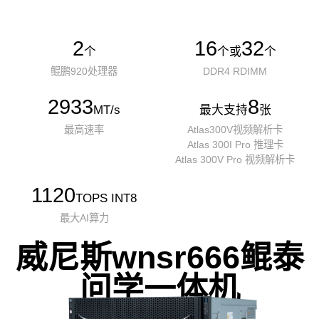
2
16
32
个
个或
个
鲲鹏920处理器
DDR4 RDIMM
2933
8
MT/s
最大支持
张
最高速率
Atlas300V视频解析卡
Atlas 300I Pro 推理卡
Atlas 300V Pro 视频解析卡
1120
TOPS INT8
最大AI算力
威尼斯wnsr666鲲泰
问学一体机