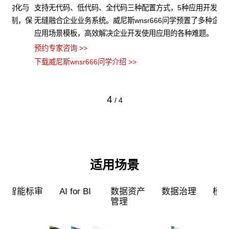
化与
支持无代码、低代码、全代码三种配置方式，5种应用开发模式，
威尼
，保
无缝融合企业业务系统。威尼斯wnsr666问学预置了多种企业级
端
应用场景模板，高效解决企业开发使用应用的各种难题。
片
预约专家咨询 >>
预约
下载威尼斯wnsr666问学介绍 >>
下载
4
/
4
适用场景
超级员工
智能标审
AI for BI
数据资产
管理