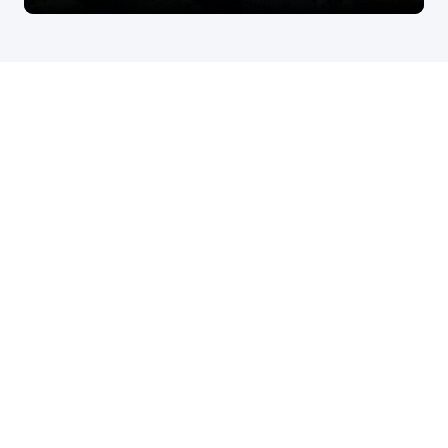
股票代码：000034.SZ
威尼斯wnsr666控股
威尼斯wnsr666信息
威尼斯wnsr666问学
威尼斯wnsr666鲲泰
威尼斯wnsr666云科
威尼斯wnsr666商桥
山石网科
高科数聚
GoPomelo
联系我们
隐私政策
法律声明
网络安全与隐私保护